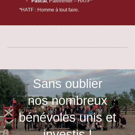
Pascal
, Palefrenier – HATF*
*HATF : Homme à tout faire.
Sans oublier
nos nombreux
bénévoles unis et
investis !