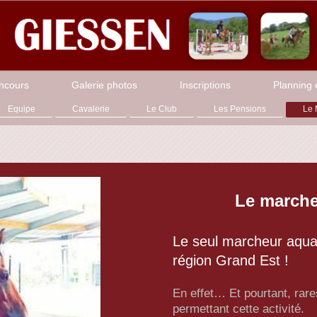
ncours
Galerie photos
Inscriptions
Planning e
Equipe
Cavalerie
Le Club
Les Pensions
Le 
Le marche
Le seul marcheur aquat
région Grand Est !
En effet… Et pourtant, rares
permettant cette activité.